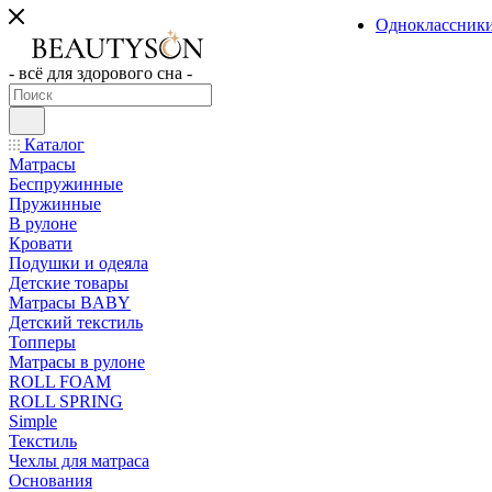
Одноклассник
- всё для здорового сна -
Каталог
Матрасы
Беспружинные
Пружинные
В рулоне
Кровати
Подушки и одеяла
Детские товары
Матрасы BABY
Детский текстиль
Топперы
Матрасы в рулоне
ROLL FOAM
ROLL SPRING
Simple
Текстиль
Чехлы для матраса
Основания