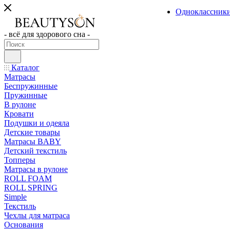
Одноклассник
- всё для здорового сна -
Каталог
Матрасы
Беспружинные
Пружинные
В рулоне
Кровати
Подушки и одеяла
Детские товары
Матрасы BABY
Детский текстиль
Топперы
Матрасы в рулоне
ROLL FOAM
ROLL SPRING
Simple
Текстиль
Чехлы для матраса
Основания