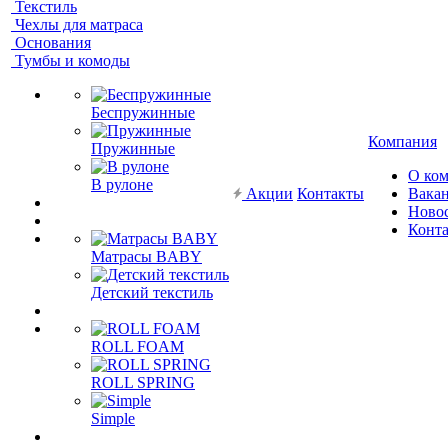
Текстиль
Чехлы для матраса
Основания
Тумбы и комоды
Беспружинные
Компания
Пружинные
О ко
В рулоне
Акции
Контакты
Вака
Ново
Конт
Матрасы BABY
Детский текстиль
ROLL FOAM
ROLL SPRING
Simple