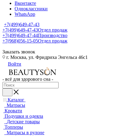
Вконтакте
Одноклассники
WhatsApp
+7(499)649-47-43
+7(499)649-47-43
Отдел продаж
+7(499)649-47-44
Производство
+7(968)056-15-05
Отдел продаж
Заказать звонок
г. Москва, ул. Фридриха Энгельса 46с1
Войти
- всё для здорового сна -
Каталог
Матрасы
Кровати
Подушки и одеяла
Детские товары
Топперы
Матрасы в рулоне