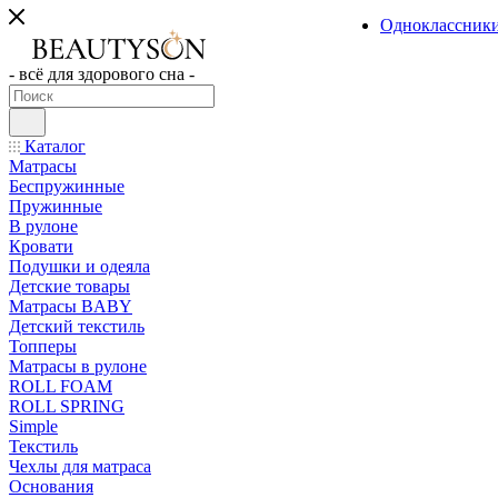
Одноклассник
- всё для здорового сна -
Каталог
Матрасы
Беспружинные
Пружинные
В рулоне
Кровати
Подушки и одеяла
Детские товары
Матрасы BABY
Детский текстиль
Топперы
Матрасы в рулоне
ROLL FOAM
ROLL SPRING
Simple
Текстиль
Чехлы для матраса
Основания