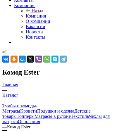
Контакты
Компания
Назад
Компания
О компании
Вакансии
Новости
Контакты
Комод Ester
Главная
—
Каталог
—
Тумбы и комоды
Матрасы
Кровати
Подушки и одеяла
Детские
товары
Топперы
Матрасы в рулоне
Текстиль
Чехлы для
матраса
Основания
—
Комод Ester