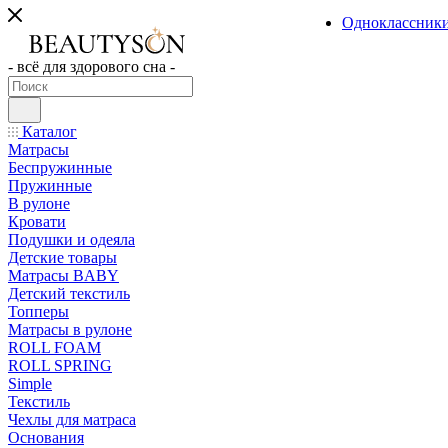
Одноклассник
- всё для здорового сна -
Каталог
Матрасы
Беспружинные
Пружинные
В рулоне
Кровати
Подушки и одеяла
Детские товары
Матрасы BABY
Детский текстиль
Топперы
Матрасы в рулоне
ROLL FOAM
ROLL SPRING
Simple
Текстиль
Чехлы для матраса
Основания