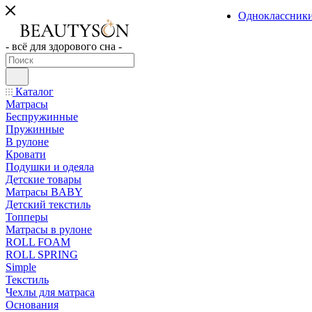
Одноклассник
- всё для здорового сна -
Каталог
Матрасы
Беспружинные
Пружинные
В рулоне
Кровати
Подушки и одеяла
Детские товары
Матрасы BABY
Детский текстиль
Топперы
Матрасы в рулоне
ROLL FOAM
ROLL SPRING
Simple
Текстиль
Чехлы для матраса
Основания