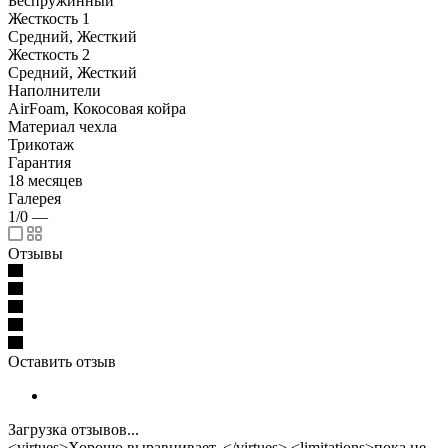
Беспружинный
Жесткость 1
Средний, Жесткий
Жесткость 2
Средний, Жесткий
Наполнители
AirFoam, Кокосовая койра
Материал чехла
Трикотаж
Гарантия
18 месяцев
Галерея
1/0
—
Отзывы
Оставить отзыв
Загрузка отзывов...
<virtues>Хорошо выравнивает. </virtues> <limitations>пока не