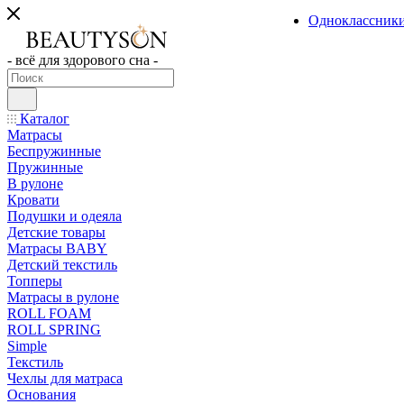
Одноклассник
- всё для здорового сна -
Каталог
Матрасы
Беспружинные
Пружинные
В рулоне
Кровати
Подушки и одеяла
Детские товары
Матрасы BABY
Детский текстиль
Топперы
Матрасы в рулоне
ROLL FOAM
ROLL SPRING
Simple
Текстиль
Чехлы для матраса
Основания