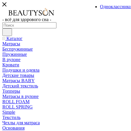
Одноклассник
- всё для здорового сна -
Каталог
Матрасы
Беспружинные
Пружинные
В рулоне
Кровати
Подушки и одеяла
Детские товары
Матрасы BABY
Детский текстиль
Топперы
Матрасы в рулоне
ROLL FOAM
ROLL SPRING
Simple
Текстиль
Чехлы для матраса
Основания