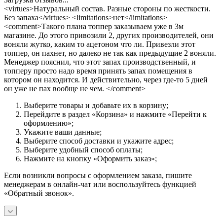
<virtues>Натуральный состав. Разные стороны по жесткости.
Без запаха</virtues> <limitations>нет</limitations>
<comment>Такого плана топпер заказываем уже в 3м
магазине. До этого привозили 2, других производителей, они
воняли жутко, каким то ацетоном что ли. Привезли этот
топпер, он пахнет, но далеко не так как предыдущие 2 воняли.
Менеджер пояснил, что этот запах производственный, и
топперу просто надо время принять запах помещения в
котором он находится. И действительно, через где-то 5 дней
он уже не пах вообще не чем. </comment>
Выберите товары и добавьте их в корзину;
Перейдите в раздел «Корзина» и нажмите «Перейти к
оформлению»;
Укажите ваши данные;
Выберите способ доставки и укажите адрес;
Выберите удобный способ оплаты;
Нажмите на кнопку «Оформить заказ»;
Если возникли вопросы с оформлением заказа, пишите
менеджерам в онлайн-чат или воспользуйтесь функцией
«Обратный звонок».