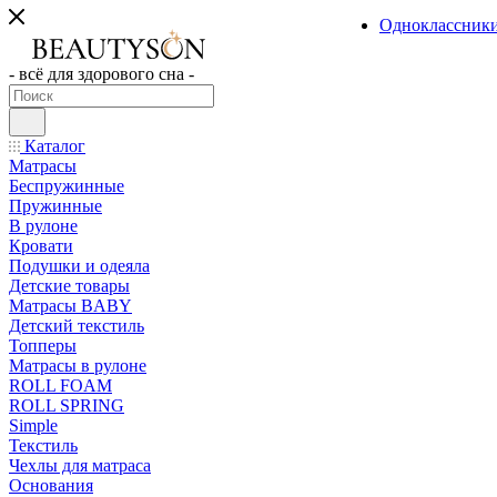
Одноклассник
- всё для здорового сна -
Каталог
Матрасы
Беспружинные
Пружинные
В рулоне
Кровати
Подушки и одеяла
Детские товары
Матрасы BABY
Детский текстиль
Топперы
Матрасы в рулоне
ROLL FOAM
ROLL SPRING
Simple
Текстиль
Чехлы для матраса
Основания