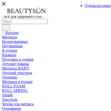
Одноклассник
- всё для здорового сна -
Каталог
Матрасы
Беспружинные
Пружинные
В рулоне
Кровати
Подушки и одеяла
Детские товары
Матрасы BABY
Детский текстиль
Топперы
Матрасы в рулоне
ROLL FOAM
ROLL SPRING
Simple
Текстиль
Чехлы для матраса
Основания