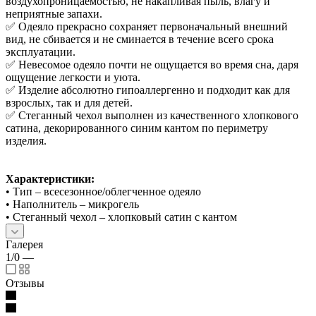
воздухопроницаемостью, не накапливая пыль, влагу и
неприятные запахи.
✅ Одеяло прекрасно сохраняет первоначальный внешний
вид, не сбивается и не сминается в течение всего срока
эксплуатации.
✅ Невесомое одеяло почти не ощущается во время сна, даря
ощущение легкости и уюта.
✅ Изделие абсолютно гипоаллергенно и подходит как для
взрослых, так и для детей.
✅ Стеганный чехол выполнен из качественного хлопкового
сатина, декорированного синим кантом по периметру
изделия.
Характеристики:
• Тип – всесезонное/облегченное одеяло
• Наполнитель – микрогель
• Стеганный чехол – хлопковый сатин с кантом
Галерея
1/0
—
Отзывы