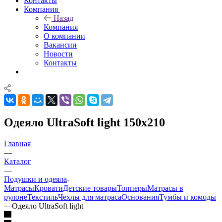
Контакты
Компания
Назад
Компания
О компании
Вакансии
Новости
Контакты
Одеяло UltraSoft light 150х210
Главная
—
Каталог
—
Подушки и одеяла
Матрасы
Кровати
Детские товары
Топперы
Матрасы в
рулоне
Текстиль
Чехлы для матраса
Основания
Тумбы и комоды
—
Одеяло UltraSoft light