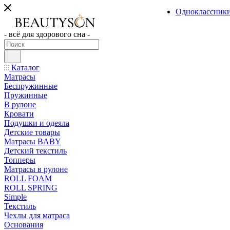
Одноклассник
- всё для здорового сна -
Каталог
Матрасы
Беспружинные
Пружинные
В рулоне
Кровати
Подушки и одеяла
Детские товары
Матрасы BABY
Детский текстиль
Топперы
Матрасы в рулоне
ROLL FOAM
ROLL SPRING
Simple
Текстиль
Чехлы для матраса
Основания