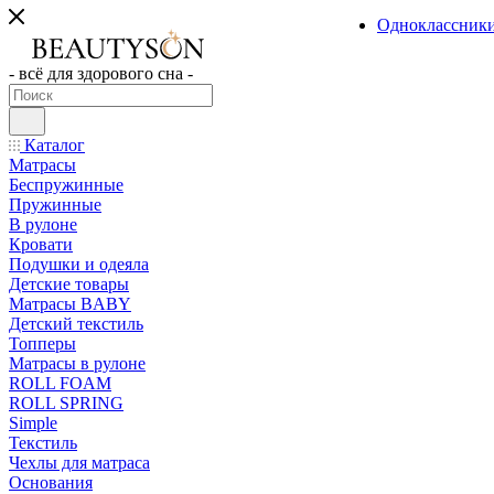
Одноклассник
- всё для здорового сна -
Каталог
Матрасы
Беспружинные
Пружинные
В рулоне
Кровати
Подушки и одеяла
Детские товары
Матрасы BABY
Детский текстиль
Топперы
Матрасы в рулоне
ROLL FOAM
ROLL SPRING
Simple
Текстиль
Чехлы для матраса
Основания