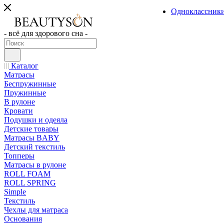
Одноклассник
- всё для здорового сна -
Каталог
Матрасы
Беспружинные
Пружинные
В рулоне
Кровати
Подушки и одеяла
Детские товары
Матрасы BABY
Детский текстиль
Топперы
Матрасы в рулоне
ROLL FOAM
ROLL SPRING
Simple
Текстиль
Чехлы для матраса
Основания