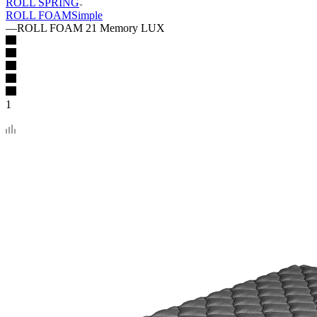
ROLL SPRING
ROLL FOAM
Simple
—
ROLL FOAM 21 Memory LUX
1