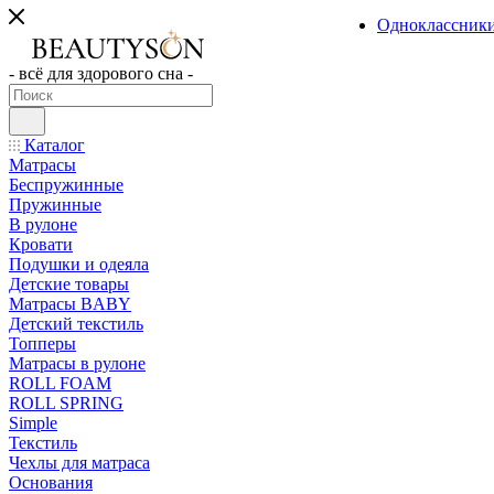
Одноклассник
- всё для здорового сна -
Каталог
Матрасы
Беспружинные
Пружинные
В рулоне
Кровати
Подушки и одеяла
Детские товары
Матрасы BABY
Детский текстиль
Топперы
Матрасы в рулоне
ROLL FOAM
ROLL SPRING
Simple
Текстиль
Чехлы для матраса
Основания