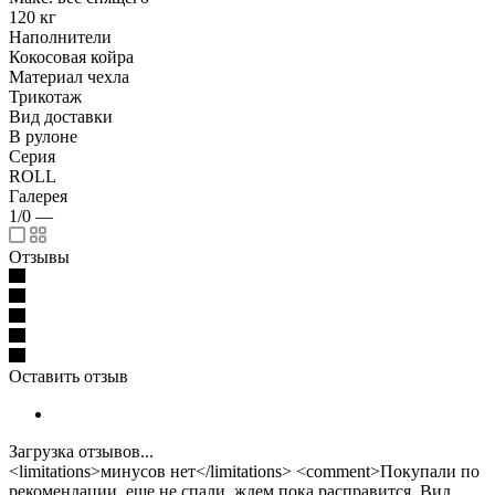
120 кг
Наполнители
Кокосовая койра
Материал чехла
Трикотаж
Вид доставки
В рулоне
Серия
ROLL
Галерея
1/0
—
Отзывы
Оставить отзыв
Загрузка отзывов...
<limitations>минусов нет</limitations> <comment>Покупали по
рекомендации, еще не спали, ждем пока расправится. Вид