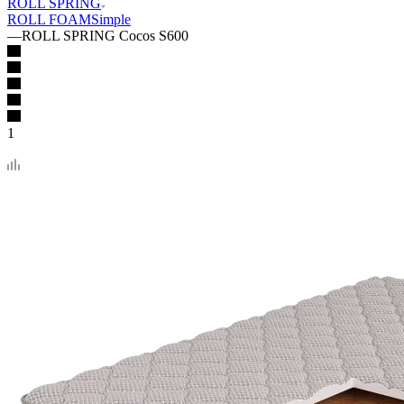
ROLL SPRING
ROLL FOAM
Simple
—
ROLL SPRING Cocos S600
1