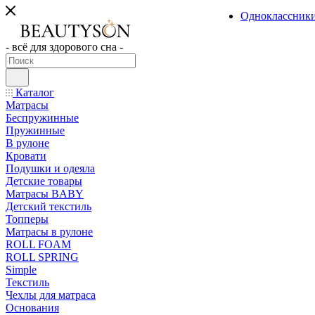
Одноклассник
- всё для здорового сна -
Каталог
Матрасы
Беспружинные
Пружинные
В рулоне
Кровати
Подушки и одеяла
Детские товары
Матрасы BABY
Детский текстиль
Топперы
Матрасы в рулоне
ROLL FOAM
ROLL SPRING
Simple
Текстиль
Чехлы для матраса
Основания