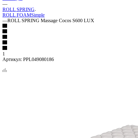
—
ROLL SPRING
ROLL FOAM
Simple
—
ROLL SPRING Massage Cocos S600 LUX
1
Артикул:
PPL049080186