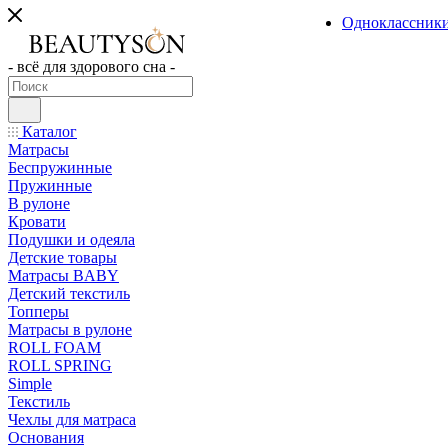
Одноклассник
- всё для здорового сна -
Каталог
Матрасы
Беспружинные
Пружинные
В рулоне
Кровати
Подушки и одеяла
Детские товары
Матрасы BABY
Детский текстиль
Топперы
Матрасы в рулоне
ROLL FOAM
ROLL SPRING
Simple
Текстиль
Чехлы для матраса
Основания