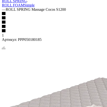
ROLL SPRING
ROLL FOAM
Simple
—
ROLL SPRING Massage Cocos S1200
1
Артикул:
PPP050180185