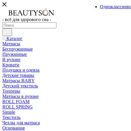
Одноклассник
- всё для здорового сна -
Каталог
Матрасы
Беспружинные
Пружинные
В рулоне
Кровати
Подушки и одеяла
Детские товары
Матрасы BABY
Детский текстиль
Топперы
Матрасы в рулоне
ROLL FOAM
ROLL SPRING
Simple
Текстиль
Чехлы для матраса
Основания