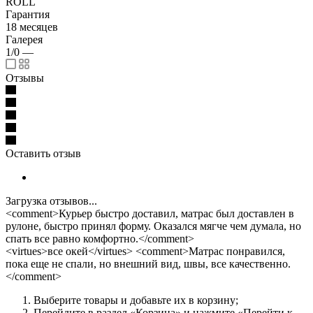
ROLL
Гарантия
18 месяцев
Галерея
1/0
—
Отзывы
Оставить отзыв
Загрузка отзывов...
<comment>Курьер быстро доставил, матрас был доставлен в
рулоне, быстро принял форму. Оказался мягче чем думала, но
спать все равно комфортно.</comment>
<virtues>все окей</virtues> <comment>Матрас понравился,
пока еще не спали, но внешний вид, швы, все качественно.
</comment>
Выберите товары и добавьте их в корзину;
Перейдите в раздел «Корзина» и нажмите «Перейти к