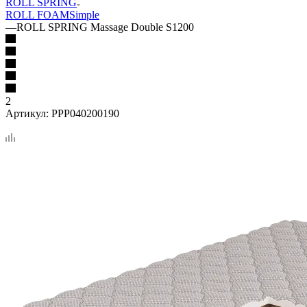
ROLL SPRING
ROLL FOAM
Simple
—
ROLL SPRING Massage Double S1200
2
Артикул:
PPP040200190