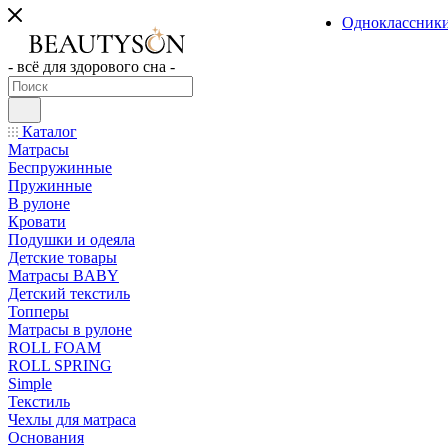
Одноклассник
- всё для здорового сна -
Каталог
Матрасы
Беспружинные
Пружинные
В рулоне
Кровати
Подушки и одеяла
Детские товары
Матрасы BABY
Детский текстиль
Топперы
Матрасы в рулоне
ROLL FOAM
ROLL SPRING
Simple
Текстиль
Чехлы для матраса
Основания