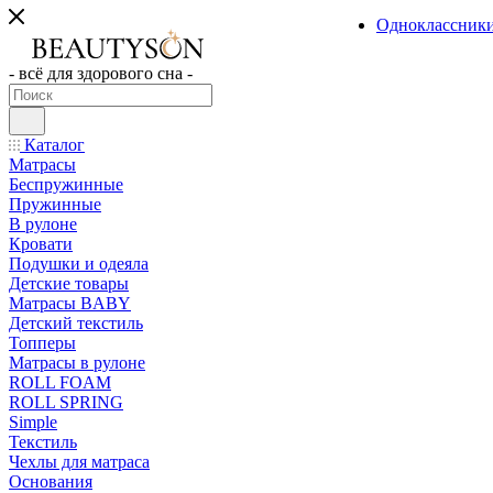
Одноклассник
- всё для здорового сна -
Каталог
Матрасы
Беспружинные
Пружинные
В рулоне
Кровати
Подушки и одеяла
Детские товары
Матрасы BABY
Детский текстиль
Топперы
Матрасы в рулоне
ROLL FOAM
ROLL SPRING
Simple
Текстиль
Чехлы для матраса
Основания