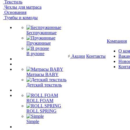
Текстиль
Чехлы для матраса
Основания
Тумбы и комоды
Беспружинные
Компания
Пружинные
О ко
В рулоне
Акции
Контакты
Вака
Ново
Конт
Матрасы BABY
Детский текстиль
ROLL FOAM
ROLL SPRING
Simple