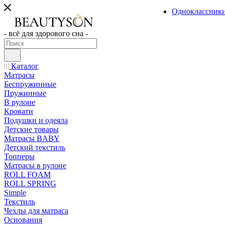
Одноклассник
- всё для здорового сна -
Каталог
Матрасы
Беспружинные
Пружинные
В рулоне
Кровати
Подушки и одеяла
Детские товары
Матрасы BABY
Детский текстиль
Топперы
Матрасы в рулоне
ROLL FOAM
ROLL SPRING
Simple
Текстиль
Чехлы для матраса
Основания