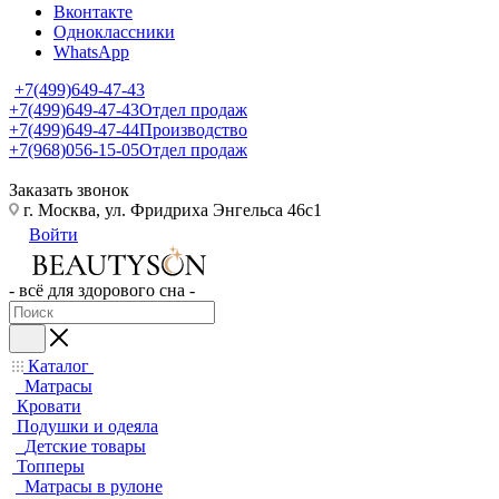
Вконтакте
Одноклассники
WhatsApp
+7(499)649-47-43
+7(499)649-47-43
Отдел продаж
+7(499)649-47-44
Производство
+7(968)056-15-05
Отдел продаж
Заказать звонок
г. Москва, ул. Фридриха Энгельса 46с1
Войти
- всё для здорового сна -
Каталог
Матрасы
Кровати
Подушки и одеяла
Детские товары
Топперы
Матрасы в рулоне