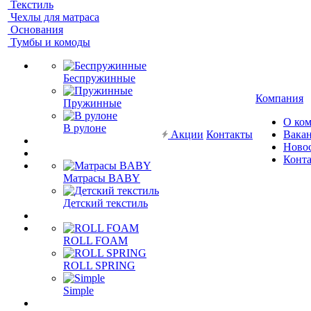
Текстиль
Чехлы для матраса
Основания
Тумбы и комоды
Беспружинные
Компания
Пружинные
О ко
В рулоне
Акции
Контакты
Вака
Ново
Конт
Матрасы BABY
Детский текстиль
ROLL FOAM
ROLL SPRING
Simple