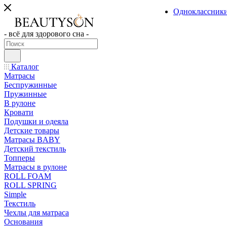
Одноклассник
- всё для здорового сна -
Каталог
Матрасы
Беспружинные
Пружинные
В рулоне
Кровати
Подушки и одеяла
Детские товары
Матрасы BABY
Детский текстиль
Топперы
Матрасы в рулоне
ROLL FOAM
ROLL SPRING
Simple
Текстиль
Чехлы для матраса
Основания