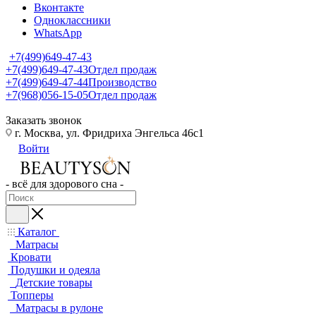
Вконтакте
Одноклассники
WhatsApp
+7(499)649-47-43
+7(499)649-47-43
Отдел продаж
+7(499)649-47-44
Производство
+7(968)056-15-05
Отдел продаж
Заказать звонок
г. Москва, ул. Фридриха Энгельса 46с1
Войти
- всё для здорового сна -
Каталог
Матрасы
Кровати
Подушки и одеяла
Детские товары
Топперы
Матрасы в рулоне