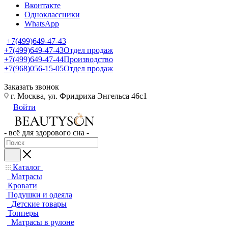
Вконтакте
Одноклассники
WhatsApp
+7(499)649-47-43
+7(499)649-47-43
Отдел продаж
+7(499)649-47-44
Производство
+7(968)056-15-05
Отдел продаж
Заказать звонок
г. Москва, ул. Фридриха Энгельса 46с1
Войти
- всё для здорового сна -
Каталог
Матрасы
Кровати
Подушки и одеяла
Детские товары
Топперы
Матрасы в рулоне