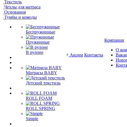
Текстиль
Чехлы для матраса
Основания
Тумбы и комоды
Беспружинные
Компания
Пружинные
О ко
В рулоне
Акции
Контакты
Вака
Ново
Конт
Матрасы BABY
Детский текстиль
ROLL FOAM
ROLL SPRING
Simple