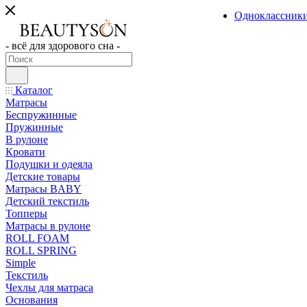
Одноклассник
- всё для здорового сна -
Каталог
Матрасы
Беспружинные
Пружинные
В рулоне
Кровати
Подушки и одеяла
Детские товары
Матрасы BABY
Детский текстиль
Топперы
Матрасы в рулоне
ROLL FOAM
ROLL SPRING
Simple
Текстиль
Чехлы для матраса
Основания