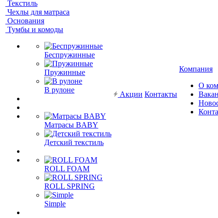
Текстиль
Чехлы для матраса
Основания
Тумбы и комоды
Беспружинные
Компания
Пружинные
О ко
В рулоне
Акции
Контакты
Вака
Ново
Конт
Матрасы BABY
Детский текстиль
ROLL FOAM
ROLL SPRING
Simple