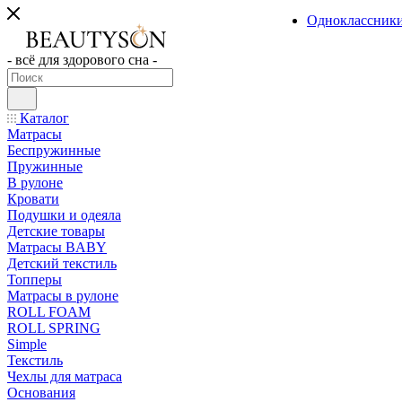
Одноклассник
- всё для здорового сна -
Каталог
Матрасы
Беспружинные
Пружинные
В рулоне
Кровати
Подушки и одеяла
Детские товары
Матрасы BABY
Детский текстиль
Топперы
Матрасы в рулоне
ROLL FOAM
ROLL SPRING
Simple
Текстиль
Чехлы для матраса
Основания