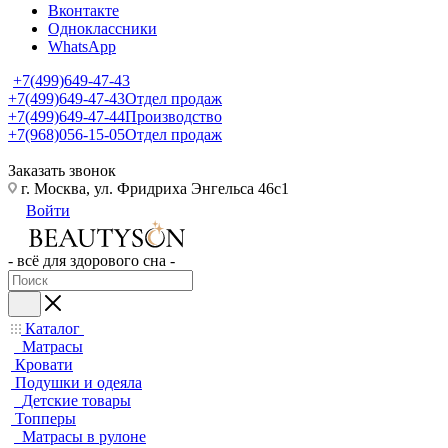
Вконтакте
Одноклассники
WhatsApp
+7(499)649-47-43
+7(499)649-47-43
Отдел продаж
+7(499)649-47-44
Производство
+7(968)056-15-05
Отдел продаж
Заказать звонок
г. Москва, ул. Фридриха Энгельса 46с1
Войти
- всё для здорового сна -
Каталог
Матрасы
Кровати
Подушки и одеяла
Детские товары
Топперы
Матрасы в рулоне