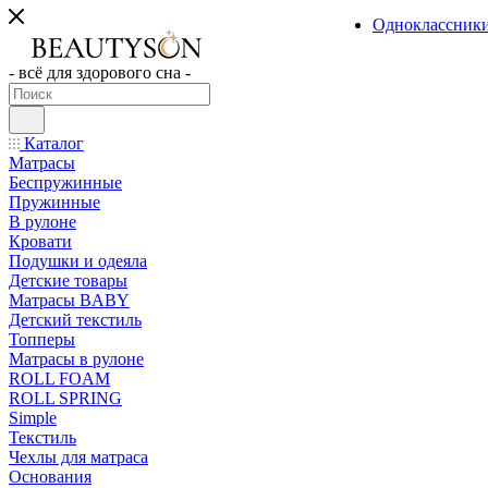
Одноклассник
- всё для здорового сна -
Каталог
Матрасы
Беспружинные
Пружинные
В рулоне
Кровати
Подушки и одеяла
Детские товары
Матрасы BABY
Детский текстиль
Топперы
Матрасы в рулоне
ROLL FOAM
ROLL SPRING
Simple
Текстиль
Чехлы для матраса
Основания