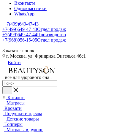
Вконтакте
Одноклассники
WhatsApp
+7(499)649-47-43
+7(499)649-47-43
Отдел продаж
+7(499)649-47-44
Производство
+7(968)056-15-05
Отдел продаж
Заказать звонок
г. Москва, ул. Фридриха Энгельса 46с1
Войти
- всё для здорового сна -
Каталог
Матрасы
Кровати
Подушки и одеяла
Детские товары
Топперы
Матрасы в рулоне