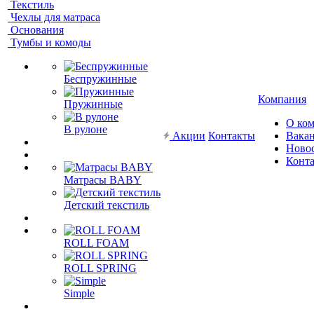
Текстиль
Чехлы для матраса
Основания
Тумбы и комоды
Беспружинные
Компания
Пружинные
О ко
В рулоне
Акции
Контакты
Вака
Ново
Конт
Матрасы BABY
Детский текстиль
ROLL FOAM
ROLL SPRING
Simple