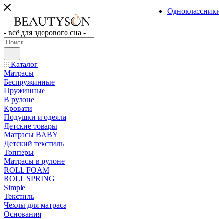
Одноклассник
- всё для здорового сна -
Каталог
Матрасы
Беспружинные
Пружинные
В рулоне
Кровати
Подушки и одеяла
Детские товары
Матрасы BABY
Детский текстиль
Топперы
Матрасы в рулоне
ROLL FOAM
ROLL SPRING
Simple
Текстиль
Чехлы для матраса
Основания