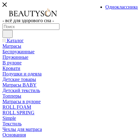
Одноклассник
- всё для здорового сна -
Каталог
Матрасы
Беспружинные
Пружинные
В рулоне
Кровати
Подушки и одеяла
Детские товары
Матрасы BABY
Детский текстиль
Топперы
Матрасы в рулоне
ROLL FOAM
ROLL SPRING
Simple
Текстиль
Чехлы для матраса
Основания