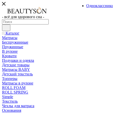
Одноклассник
- всё для здорового сна -
Каталог
Матрасы
Беспружинные
Пружинные
В рулоне
Кровати
Подушки и одеяла
Детские товары
Матрасы BABY
Детский текстиль
Топперы
Матрасы в рулоне
ROLL FOAM
ROLL SPRING
Simple
Текстиль
Чехлы для матраса
Основания