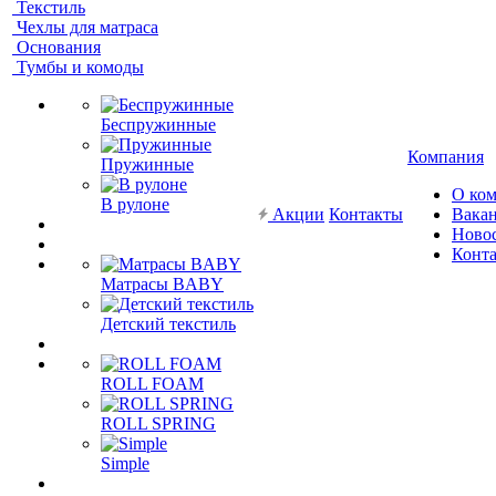
Текстиль
Чехлы для матраса
Основания
Тумбы и комоды
Беспружинные
Компания
Пружинные
О ко
В рулоне
Акции
Контакты
Вака
Ново
Конт
Матрасы BABY
Детский текстиль
ROLL FOAM
ROLL SPRING
Simple