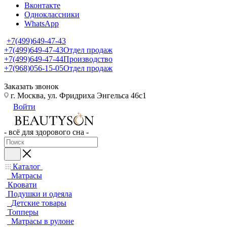
Вконтакте
Одноклассники
WhatsApp
+7(499)649-47-43
+7(499)649-47-43
Отдел продаж
+7(499)649-47-44
Производство
+7(968)056-15-05
Отдел продаж
Заказать звонок
г. Москва, ул. Фридриха Энгельса 46с1
Войти
- всё для здорового сна -
Каталог
Матрасы
Кровати
Подушки и одеяла
Детские товары
Топперы
Матрасы в рулоне