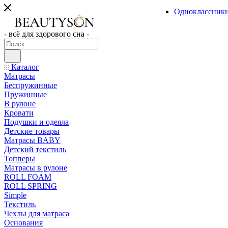
Одноклассник
- всё для здорового сна -
Каталог
Матрасы
Беспружинные
Пружинные
В рулоне
Кровати
Подушки и одеяла
Детские товары
Матрасы BABY
Детский текстиль
Топперы
Матрасы в рулоне
ROLL FOAM
ROLL SPRING
Simple
Текстиль
Чехлы для матраса
Основания