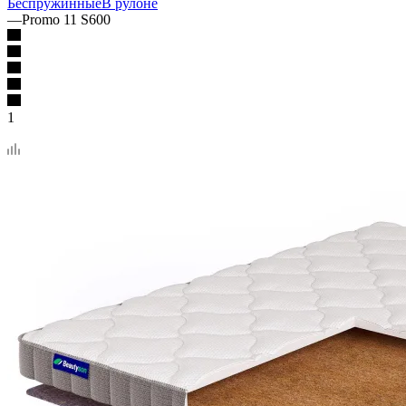
Беспружинные
В рулоне
—
Promo 11 S600
1