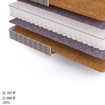
26 305
₽
32 880
₽
-
20
%