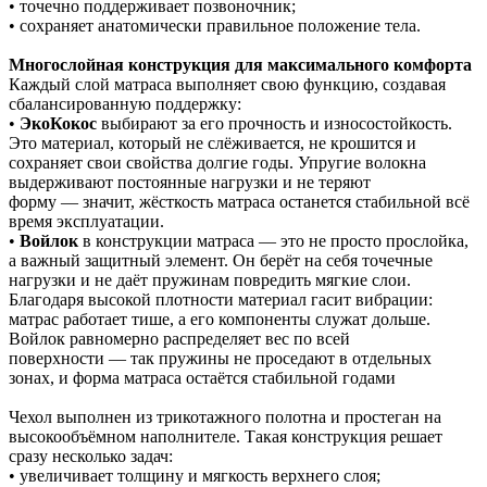
• точечно поддерживает позвоночник;
• сохраняет анатомически правильное положение тела.
Многослойная конструкция для максимального комфорта
Каждый слой матраса выполняет свою функцию, создавая
сбалансированную поддержку:
•
ЭкоКокос
выбирают за его прочность и износостойкость.
Это материал, который не слёживается, не крошится и
сохраняет свои свойства долгие годы. Упругие волокна
выдерживают постоянные нагрузки и не теряют
форму — значит, жёсткость матраса останется стабильной всё
время эксплуатации.
•
Войлок
в конструкции матраса — это не просто прослойка,
а важный защитный элемент. Он берёт на себя точечные
нагрузки и не даёт пружинам повредить мягкие слои.
Благодаря высокой плотности материал гасит вибрации:
матрас работает тише, а его компоненты служат дольше.
Войлок равномерно распределяет вес по всей
поверхности — так пружины не проседают в отдельных
зонах, и форма матраса остаётся стабильной годами
Чехол выполнен из трикотажного полотна и простеган на
высокообъёмном наполнителе. Такая конструкция решает
сразу несколько задач:
• увеличивает толщину и мягкость верхнего слоя;