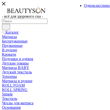
Одноклассник
- всё для здорового сна -
Каталог
Матрасы
Беспружинные
Пружинные
В рулоне
Кровати
Подушки и одеяла
Детские товары
Матрасы BABY
Детский текстиль
Топперы
Матрасы в рулоне
ROLL FOAM
ROLL SPRING
Simple
Текстиль
Чехлы для матраса
Основания