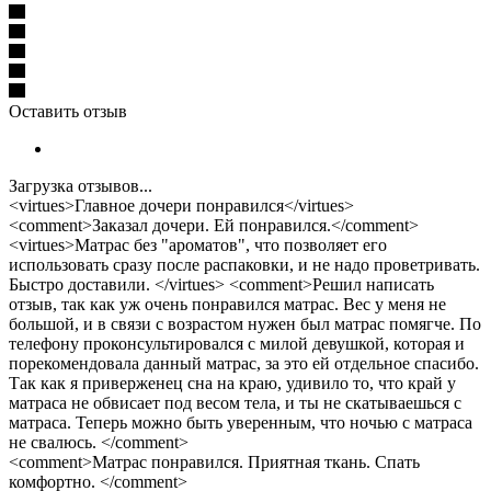
Оставить отзыв
Загрузка отзывов...
<virtues>Главное дочери понравился</virtues>
<comment>Заказал дочери. Ей понравился.</comment>
<virtues>Матрас без "ароматов", что позволяет его
использовать сразу после распаковки, и не надо проветривать.
Быстро доставили. </virtues> <comment>Решил написать
отзыв, так как уж очень понравился матрас. Вес у меня не
большой, и в связи с возрастом нужен был матрас помягче. По
телефону проконсультировался с милой девушкой, которая и
порекомендовала данный матрас, за это ей отдельное спасибо.
Так как я приверженец сна на краю, удивило то, что край у
матраса не обвисает под весом тела, и ты не скатываешься с
матраса. Теперь можно быть уверенным, что ночью с матраса
не свалюсь. </comment>
<comment>Матрас понравился. Приятная ткань. Спать
комфортно. </comment>