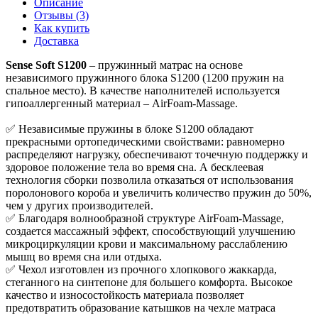
Описание
Отзывы (3)
Как купить
Доставка
Sense Soft S1200
– пружинный матрас на основе
независимого пружинного блока S1200 (1200 пружин на
спальное место). В качестве наполнителей используется
гипоаллергенный материал – AirFoam-Massage.
✅ Независимые пружины в блоке S1200 обладают
прекрасными ортопедическими свойствами: равномерно
распределяют нагрузку, обеспечивают точечную поддержку и
здоровое положение тела во время сна. А бесклеевая
технология сборки позволила отказаться от использования
поролонового короба и увеличить количество пружин до 50%,
чем у других производителей.
✅ Благодаря волнообразной структуре AirFoam-Massage,
создается массажный эффект, способствующий улучшению
микроциркуляции крови и максимальному расслаблению
мышц во время сна или отдыха.
✅ Чехол изготовлен из прочного хлопкового жаккарда,
стеганного на синтепоне для большего комфорта. Высокое
качество и износостойкость материала позволяет
предотвратить образование катышков на чехле матраса