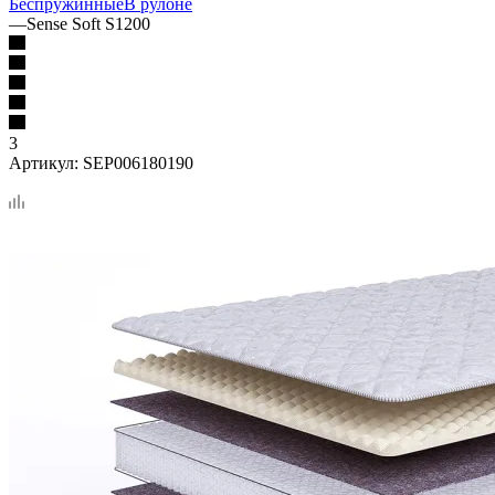
Беспружинные
В рулоне
—
Sense Soft S1200
3
Артикул:
SEP006180190