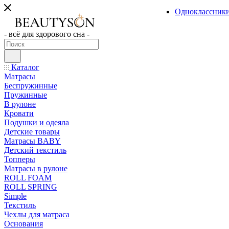
Одноклассник
- всё для здорового сна -
Каталог
Матрасы
Беспружинные
Пружинные
В рулоне
Кровати
Подушки и одеяла
Детские товары
Матрасы BABY
Детский текстиль
Топперы
Матрасы в рулоне
ROLL FOAM
ROLL SPRING
Simple
Текстиль
Чехлы для матраса
Основания