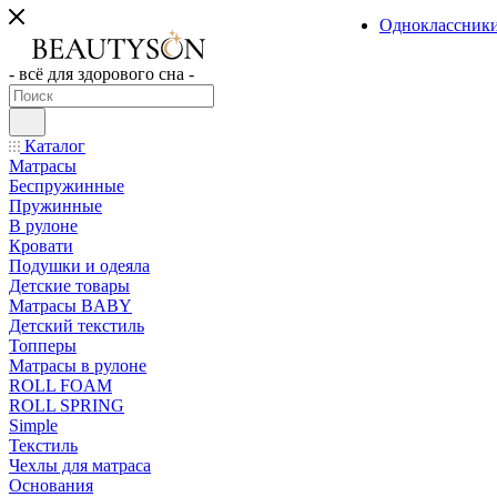
Одноклассник
- всё для здорового сна -
Каталог
Матрасы
Беспружинные
Пружинные
В рулоне
Кровати
Подушки и одеяла
Детские товары
Матрасы BABY
Детский текстиль
Топперы
Матрасы в рулоне
ROLL FOAM
ROLL SPRING
Simple
Текстиль
Чехлы для матраса
Основания