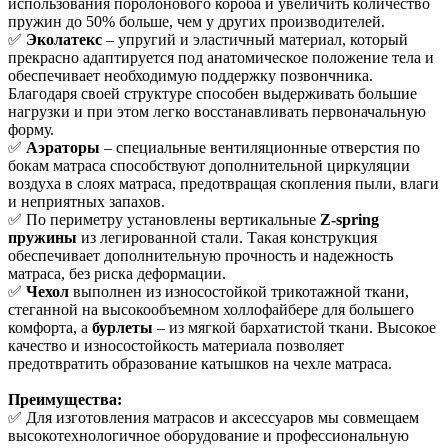
использования поролонового короба и увеличить количество
пружин до 50% больше, чем у других производителей.
✅
Эколатекс
– упругий и эластичный материал, который
прекрасно адаптируется под анатомическое положение тела и
обеспечивает необходимую поддержку позвончника.
Благодаря своей структуре способен выдерживать большие
нагрузки и при этом легко восстанавливать первоначальную
форму.
✅
Аэраторы
– специальные вентиляционные отверстия по
бокам матраса способствуют дополнительной циркуляции
воздуха в слоях матраса, предотвращая скопления пыли, влаги
и неприятных запахов.
✅ По периметру установлены вертикальные
Z-spring
пружины
из легированной стали. Такая конструкция
обеспечивает дополнительную прочность и надежность
матраса, без риска деформации.
✅
Чехол
выполнен из износостойкой трикотажной ткани,
стеганной на высокообъемном холлофайбере для большего
комфорта, а
бурлеты
– из мягкой бархатистой ткани. Высокое
качество и износостойкость материала позволяет
предотвратить образование катышков на чехле матраса.
Преимущества:
✅ Для изготовления матрасов и аксессуаров мы совмещаем
высокотехнологичное оборудование и профессиональную