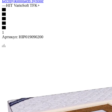
Беспружинные
В рулоне
—
HIT VarioSoft TFK+
1
Артикул:
HIP019090200