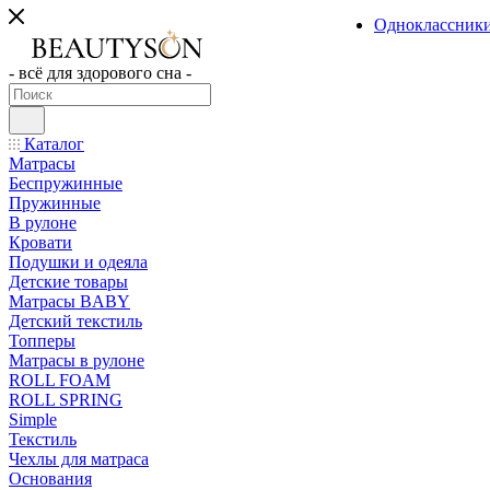
Одноклассник
- всё для здорового сна -
Каталог
Матрасы
Беспружинные
Пружинные
В рулоне
Кровати
Подушки и одеяла
Детские товары
Матрасы BABY
Детский текстиль
Топперы
Матрасы в рулоне
ROLL FOAM
ROLL SPRING
Simple
Текстиль
Чехлы для матраса
Основания