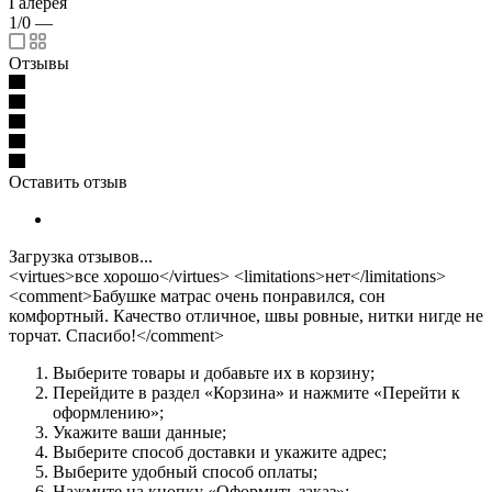
Галерея
1/0
—
Отзывы
Оставить отзыв
Загрузка отзывов...
<virtues>все хорошо</virtues> <limitations>нет</limitations>
<comment>Бабушке матрас очень понравился, сон
комфортный. Качество отличное, швы ровные, нитки нигде не
торчат. Спасибо!</comment>
Выберите товары и добавьте их в корзину;
Перейдите в раздел «Корзина» и нажмите «Перейти к
оформлению»;
Укажите ваши данные;
Выберите способ доставки и укажите адрес;
Выберите удобный способ оплаты;
Нажмите на кнопку «Оформить заказ»;