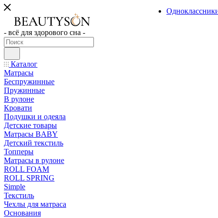
Одноклассник
- всё для здорового сна -
Каталог
Матрасы
Беспружинные
Пружинные
В рулоне
Кровати
Подушки и одеяла
Детские товары
Матрасы BABY
Детский текстиль
Топперы
Матрасы в рулоне
ROLL FOAM
ROLL SPRING
Simple
Текстиль
Чехлы для матраса
Основания