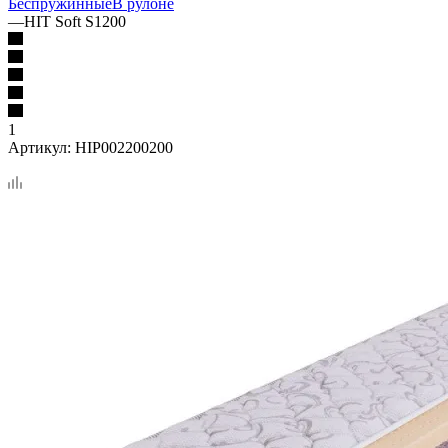
Беспружинные
В рулоне
—
HIT Soft S1200
1
Артикул:
HIP002200200