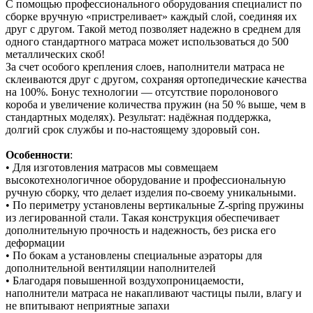
С помощью профессионального оборудования специалист по
сборке вручную «пристреливает» каждый слой, соединяя их
друг с другом. Такой метод позволяет надежно в среднем для
одного стандартного матраса может использоваться до 500
металлических скоб!
За счет особого крепления слоев, наполнители матраса не
склеиваются друг с другом, сохраняя ортопедические качества
на 100%. Бонус технологии — отсутствие поролонового
короба и увеличение количества пружин (на 50 % выше, чем в
стандартных моделях). Результат: надёжная поддержка,
долгий срок службы и по‑настоящему здоровый сон.
Особенности
:
• Для изготовления матрасов мы совмещаем
высокотехнологичное оборудование и профессиональную
ручную сборку, что делает изделия по-своему уникальными.
• По периметру установлены вертикальные Z-spring пружины
из легированной стали. Такая конструкция обеспечивает
дополнительную прочность и надежность, без риска его
деформации
• По бокам а установлены специальные аэраторы для
дополнительной вентиляции наполнителей
• Благодаря повышенной воздухопроницаемости,
наполнители матраса не накапливают частицы пыли, влагу и
не впитывают неприятные запахи