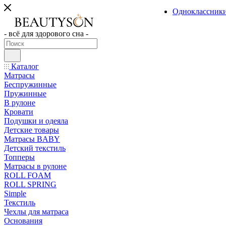
Одноклассник
- всё для здорового сна -
Каталог
Матрасы
Беспружинные
Пружинные
В рулоне
Кровати
Подушки и одеяла
Детские товары
Матрасы BABY
Детский текстиль
Топперы
Матрасы в рулоне
ROLL FOAM
ROLL SPRING
Simple
Текстиль
Чехлы для матраса
Основания