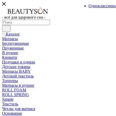
Одноклассник
- всё для здорового сна -
Каталог
Матрасы
Беспружинные
Пружинные
В рулоне
Кровати
Подушки и одеяла
Детские товары
Матрасы BABY
Детский текстиль
Топперы
Матрасы в рулоне
ROLL FOAM
ROLL SPRING
Simple
Текстиль
Чехлы для матраса
Основания