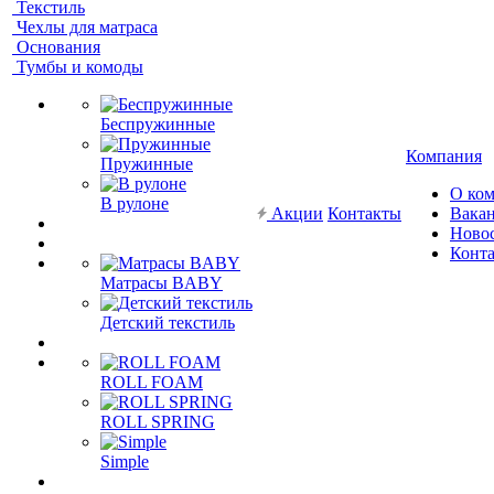
Текстиль
Чехлы для матраса
Основания
Тумбы и комоды
Беспружинные
Компания
Пружинные
О ко
В рулоне
Акции
Контакты
Вака
Ново
Конт
Матрасы BABY
Детский текстиль
ROLL FOAM
ROLL SPRING
Simple