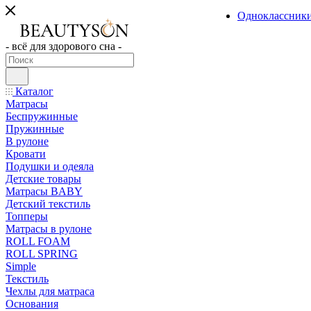
Одноклассник
- всё для здорового сна -
Каталог
Матрасы
Беспружинные
Пружинные
В рулоне
Кровати
Подушки и одеяла
Детские товары
Матрасы BABY
Детский текстиль
Топперы
Матрасы в рулоне
ROLL FOAM
ROLL SPRING
Simple
Текстиль
Чехлы для матраса
Основания