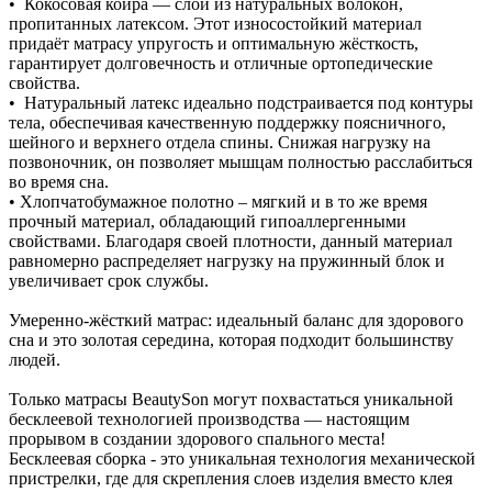
• Кокосовая койра — слой из натуральных волокон,
пропитанных латексом. Этот износостойкий материал
придаёт матрасу упругость и оптимальную жёсткость,
гарантирует долговечность и отличные ортопедические
свойства.
• Натуральный латекс идеально подстраивается под контуры
тела, обеспечивая качественную поддержку поясничного,
шейного и верхнего отдела спины. Снижая нагрузку на
позвоночник, он позволяет мышцам полностью расслабиться
во время сна.
• Хлопчатобумажное полотно – мягкий и в то же время
прочный материал, обладающий гипоаллергенными
свойствами. Благодаря своей плотности, данный материал
равномерно распределяет нагрузку на пружинный блок и
увеличивает срок службы.
Умеренно‑жёсткий матрас: идеальный баланс для здорового
сна и это золотая середина, которая подходит большинству
людей.
Только матрасы BeautySon могут похвастаться уникальной
бесклеевой технологией производства — настоящим
прорывом в создании здорового спального места!
Бесклеевая сборка - это уникальная технология механической
пристрелки, где для скрепления слоев изделия вместо клея