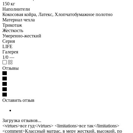
150 кг
Наполнители
Кокосовая койра, Латекс, Хлопчатобумажное полотно
Материал чехла
Трикотаж
Жесткость
Умеренно-жесткий
Серия
LIFE
Галерея
1/0
—
Отзывы
Оставить отзыв
Загрузка отзывов...
<virtues>все гуд</virtues> <limitations>все так</limitations>
<comment>Классный матрас, в меру жесткий, высокий, по