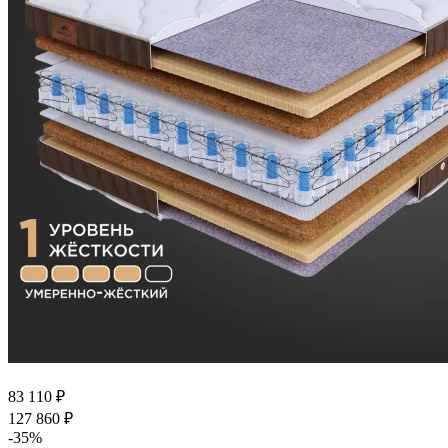
83 110
₽
127 860
₽
-
35
%