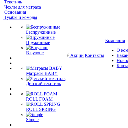
Текстиль
Чехлы для матраса
Основания
Тумбы и комоды
Беспружинные
Компания
Пружинные
О ко
В рулоне
Акции
Контакты
Вака
Ново
Конт
Матрасы BABY
Детский текстиль
ROLL FOAM
ROLL SPRING
Simple