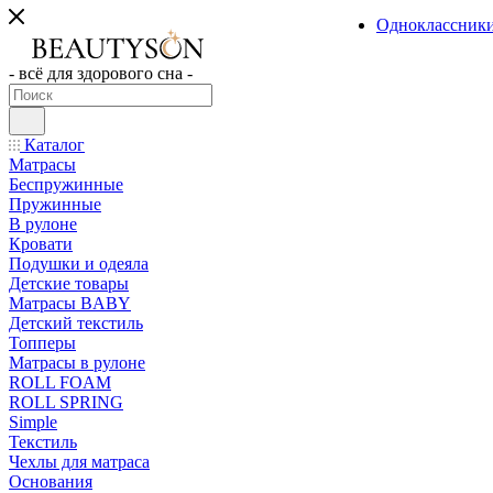
Одноклассник
- всё для здорового сна -
Каталог
Матрасы
Беспружинные
Пружинные
В рулоне
Кровати
Подушки и одеяла
Детские товары
Матрасы BABY
Детский текстиль
Топперы
Матрасы в рулоне
ROLL FOAM
ROLL SPRING
Simple
Текстиль
Чехлы для матраса
Основания