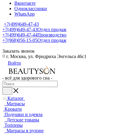
Вконтакте
Одноклассники
WhatsApp
+7(499)649-47-43
+7(499)649-47-43
Отдел продаж
+7(499)649-47-44
Производство
+7(968)056-15-05
Отдел продаж
Заказать звонок
г. Москва, ул. Фридриха Энгельса 46с1
Войти
- всё для здорового сна -
Каталог
Матрасы
Кровати
Подушки и одеяла
Детские товары
Топперы
Матрасы в рулоне