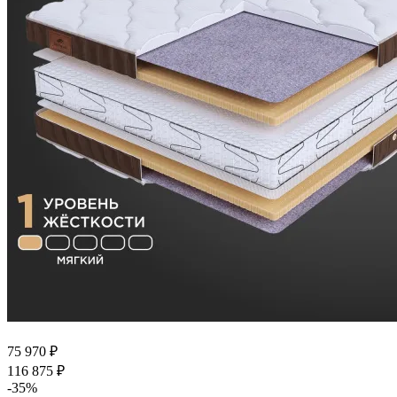
75 970
₽
116 875
₽
-
35
%