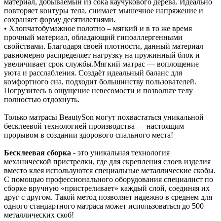
материал, добываемый из сока каучукового дерева. Идеально
повторяет контуры тела, снимает мышечное напряжение и
сохраняет форму десятилетиями.
• Хлопчатобумажное полотно – мягкий и в то же время
прочный материал, обладающий гипоаллергенными
свойствами. Благодаря своей плотности, данный материал
равномерно распределяет нагрузку на пружинный блок и
увеличивает срок службы.Мягкий матрас — воплощение
уюта и расслабления. Создаёт идеальный баланс для
комфортного сна, подходит большинству пользователей.
Погрузитесь в ощущение невесомости и позвольте телу
полностью отдохнуть.
Только матрасы BeautySon могут похвастаться уникальной
бесклеевой технологией производства — настоящим
прорывом в создании здорового спального места!
Бесклеевая сборка
- это уникальная технология
механической пристрелки, где для скрепления слоев изделия
вместо клея используются специальные металлические скобы.
С помощью профессионального оборудования специалист по
сборке вручную «пристреливает» каждый слой, соединяя их
друг с другом. Такой метод позволяет надежно в среднем для
одного стандартного матраса может использоваться до 500
металлических скоб!