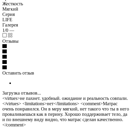
Жесткость
Мягкий
Серия
LIFE
Галерея
1/0
—
Отзывы
Оставить отзыв
Загрузка отзывов...
<virtues>не пахнет. удобный. ожидание и реальность совпали.
</virtues> <limitations>нет</limitations> <comment>Матрас
очень понравился. Он в меру мягкий, нет такого что ты в него
проваливаешься как в перину. Хорошо поддерживает тело, да
и по внешнему виду видно, что матрас сделан качественно.
</comment>