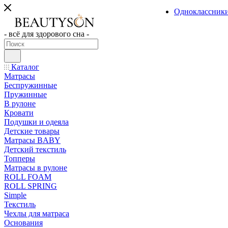
Одноклассник
- всё для здорового сна -
Каталог
Матрасы
Беспружинные
Пружинные
В рулоне
Кровати
Подушки и одеяла
Детские товары
Матрасы BABY
Детский текстиль
Топперы
Матрасы в рулоне
ROLL FOAM
ROLL SPRING
Simple
Текстиль
Чехлы для матраса
Основания