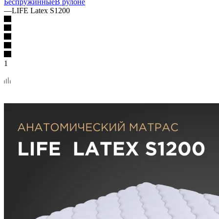
Беспружинные
В рулоне
—
LIFE Latex S1200
1