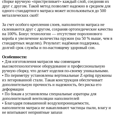
сборке вручную «пристреливает» каждый слой, соединяя их
друг с другом. Такой метод позволяет надежно в среднем для
одного стандартного матраса может использоваться до 500
металлических скоб!
За счет особого крепления слоев, наполнители матраса не
склеиваются друг с другом, сохраняя ортопедические качества
на 100%. Бонус технологии — отсутствие поролонового
короба и увеличение количества пружин (на 50 % выше, чем в
стандартных моделях). Результат: надёжная поддержка,
долгий срок службы и по‑настоящему здоровый сон.
Особенности:
• Для изготовления матрасов мы совмещаем
высокотехнологичное оборудование и профессиональную
ручную сборку, что делает изделия по-своему уникальными.
• По периметру установлены вертикальные Z-spring пружины
из легированной стали. Такая конструкция обеспечивает
дополнительную прочность и надежность, без риска его
деформации
• По бокам а установлены специальные аэраторы для
дополнительной вентиляции наполнителей
• Благодаря повышенной воздухопроницаемости,
наполнители матраса не накапливают частицы пыли, влагу и
не впитывают неприятные запахи