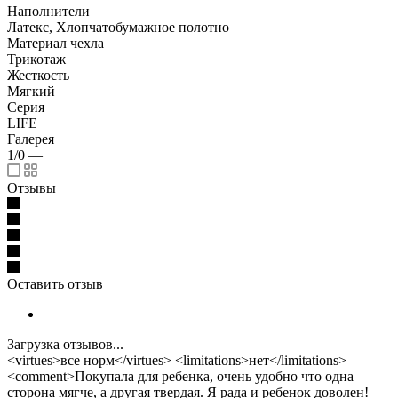
Наполнители
Латекс, Хлопчатобумажное полотно
Материал чехла
Трикотаж
Жесткость
Мягкий
Серия
LIFE
Галерея
1/0
—
Отзывы
Оставить отзыв
Загрузка отзывов...
<virtues>все норм</virtues> <limitations>нет</limitations>
<comment>Покупала для ребенка, очень удобно что одна
сторона мягче, а другая твердая. Я рада и ребенок доволен!