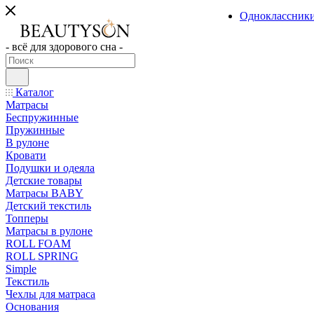
Одноклассник
- всё для здорового сна -
Каталог
Матрасы
Беспружинные
Пружинные
В рулоне
Кровати
Подушки и одеяла
Детские товары
Матрасы BABY
Детский текстиль
Топперы
Матрасы в рулоне
ROLL FOAM
ROLL SPRING
Simple
Текстиль
Чехлы для матраса
Основания