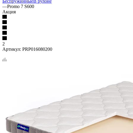
Беспружинные
В рулоне
—
Promo 7 S600
Акция
2
Артикул:
PRP016080200