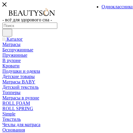
Одноклассник
- всё для здорового сна -
Каталог
Матрасы
Беспружинные
Пружинные
В рулоне
Кровати
Подушки и одеяла
Детские товары
Матрасы BABY
Детский текстиль
Топперы
Матрасы в рулоне
ROLL FOAM
ROLL SPRING
Simple
Текстиль
Чехлы для матраса
Основания