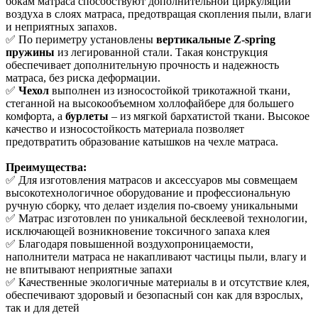
бокам матраса способствуют дополнительной циркуляции
воздуха в слоях матраса, предотвращая скопления пыли, влаги
и неприятных запахов.
✅ По периметру установлены
вертикальные Z-spring
пружины
из легированной стали. Такая конструкция
обеспечивает дополнительную прочность и надежность
матраса, без риска деформации.
✅
Чехол
выполнен из износостойкой трикотажной ткани,
стеганной на высокообъемном холлофайбере для большего
комфорта, а
бурлеты
– из мягкой бархатистой ткани. Высокое
качество и износостойкость материала позволяет
предотвратить образование катышков на чехле матраса.
Преимущества:
✅ Для изготовления матрасов и аксессуаров мы совмещаем
высокотехнологичное оборудование и профессиональную
ручную сборку, что делает изделия по-своему уникальными
✅ Матрас изготовлен по уникальной бесклеевой технологии,
исключающей возникновение токсичного запаха клея
✅ Благодаря повышенной воздухопроницаемости,
наполнители матраса не накапливают частицы пыли, влагу и
не впитывают неприятные запахи
✅ Качественные экологичные материалы в и отсутствие клея,
обеспечивают здоровый и безопасный сон как для взрослых,
так и для детей