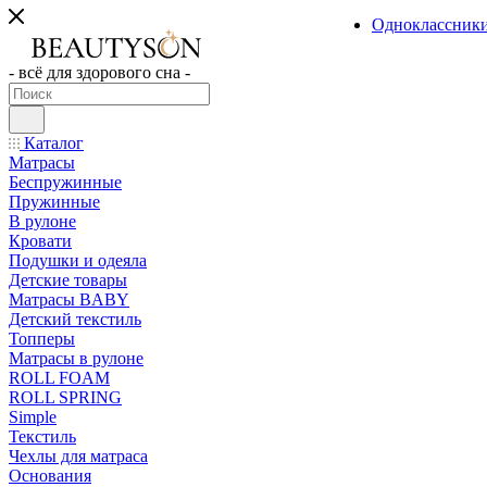
Одноклассник
- всё для здорового сна -
Каталог
Матрасы
Беспружинные
Пружинные
В рулоне
Кровати
Подушки и одеяла
Детские товары
Матрасы BABY
Детский текстиль
Топперы
Матрасы в рулоне
ROLL FOAM
ROLL SPRING
Simple
Текстиль
Чехлы для матраса
Основания