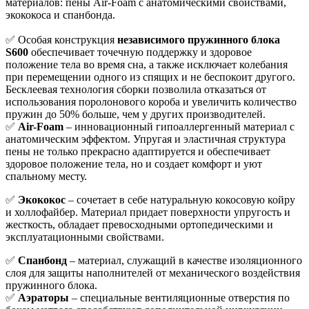
материалов: пены Air-Foam с анатомическими свойствами,
экококоса и спанбонда.
✅ Особая конструкция
независимого пружинного блока
S600
обеспечивает точечную поддержку и здоровое
положение тела во время сна, а также исключает колебания
при перемещении одного из спящих и не беспокоит другого.
Бесклеевая технология сборки позволила отказаться от
использования поролонового короба и увеличить количество
пружин до 50% больше, чем у других производителей.
✅
Air-Foam
– инновационный гипоаллергенный материал с
анатомическим эффектом. Упругая и эластичная структура
пены не только прекрасно адаптируется и обеспечивает
здоровое положение тела, но и создает комфорт и уют
спальному месту.
✅
Экококос
– сочетает в себе натуральную кокосовую койру
и холлофайбер. Материал придает поверхности упругость и
жесткость, обладает превосходными ортопедическими и
эксплуатационными свойствами.
✅
Спанбонд
– материал, служащий в качестве изоляционного
слоя для защиты наполнителей от механического воздействия
пружинного блока.
✅
Аэраторы
– специальные вентиляционные отверстия по