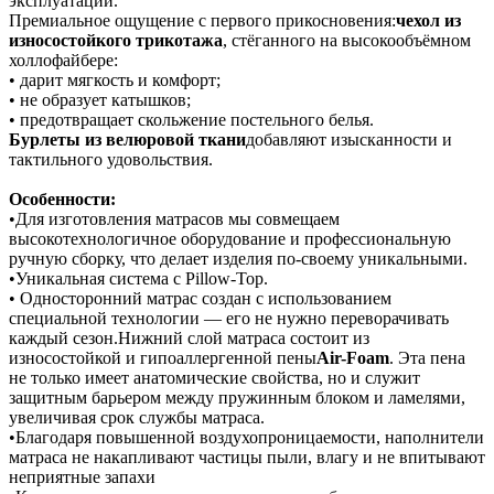
эксплуатации.
Премиальное ощущение с первого прикосновения:
чехол из
износостойкого трикотажа
, стёганного на высокообъёмном
холлофайбере:
• дарит мягкость и комфорт;
• не образует катышков;
• предотвращает скольжение постельного белья.
Бурлеты из велюровой ткани
добавляют изысканности и
тактильного удовольствия.
Особенности:
•Для изготовления матрасов мы совмещаем
высокотехнологичное оборудование и профессиональную
ручную сборку, что делает изделия по-своему уникальными.
•Уникальная система с Pillow-Top.
• Односторонний матрас создан с использованием
специальной технологии — его не нужно переворачивать
каждый сезон.Нижний слой матраса состоит из
износостойкой и гипоаллергенной пены
Air-Foam
. Эта пена
не только имеет анатомические свойства, но и служит
защитным барьером между пружинным блоком и ламелями,
увеличивая срок службы матраса.
•Благодаря повышенной воздухопроницаемости, наполнители
матраса не накапливают частицы пыли, влагу и не впитывают
неприятные запахи