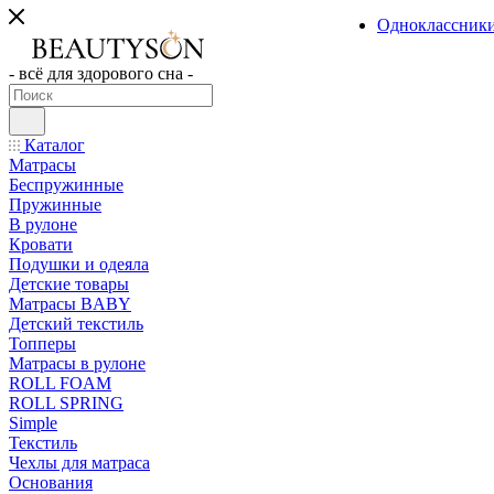
Одноклассник
- всё для здорового сна -
Каталог
Матрасы
Беспружинные
Пружинные
В рулоне
Кровати
Подушки и одеяла
Детские товары
Матрасы BABY
Детский текстиль
Топперы
Матрасы в рулоне
ROLL FOAM
ROLL SPRING
Simple
Текстиль
Чехлы для матраса
Основания