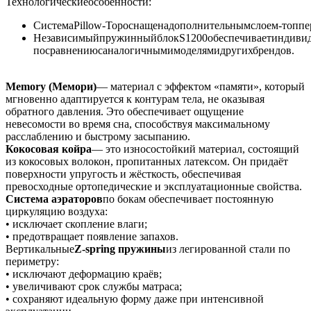
Технологическиеособенности:
СистемаPillow‑Topоснащенадополнительнымслоем‑топпе
НезависимыйпружинныйблокS1200обеспечиваетиндивиду
посравнениюсаналогичнымимоделямидругихбрендов.
Memory (Мемори)
— материал с эффектом «памяти», который
мгновенно адаптируется к контурам тела, не оказывая
обратного давления. Это обеспечивает ощущение
невесомости во время сна, способствуя максимальному
расслаблению и быстрому засыпанию.
Кокосовая койра
— это износостойкий материал, состоящий
из кокосовых волокон, пропитанных латексом. Он придаёт
поверхности упругость и жёсткость, обеспечивая
превосходные ортопедические и эксплуатационные свойства.
Система аэраторов
по бокам обеспечивает постоянную
циркуляцию воздуха:
• исключает скопление влаги;
• предотвращает появление запахов.
Вертикальные
Z-spring пружины
из легированной стали по
периметру:
• исключают деформацию краёв;
• увеличивают срок службы матраса;
• сохраняют идеальную форму даже при интенсивной