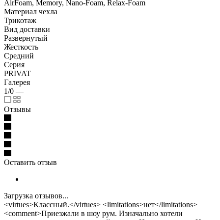
AirFoam, Memory, Nano-Foam, Relax-Foam
Материал чехла
Трикотаж
Вид доставки
Развернутый
Жесткость
Средний
Серия
PRIVAT
Галерея
1/0
—
Отзывы
Оставить отзыв
Загрузка отзывов...
<virtues>Классный.</virtues> <limitations>нет</limitations>
<comment>Приезжали в шоу рум. Изначально хотели