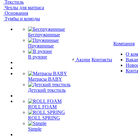
Текстиль
Чехлы для матраса
Основания
Тумбы и комоды
Беспружинные
Компания
Пружинные
О ко
В рулоне
Акции
Контакты
Вака
Ново
Конт
Матрасы BABY
Детский текстиль
ROLL FOAM
ROLL SPRING
Simple