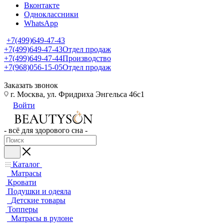
Вконтакте
Одноклассники
WhatsApp
+7(499)649-47-43
+7(499)649-47-43
Отдел продаж
+7(499)649-47-44
Производство
+7(968)056-15-05
Отдел продаж
Заказать звонок
г. Москва, ул. Фридриха Энгельса 46с1
Войти
- всё для здорового сна -
Каталог
Матрасы
Кровати
Подушки и одеяла
Детские товары
Топперы
Матрасы в рулоне