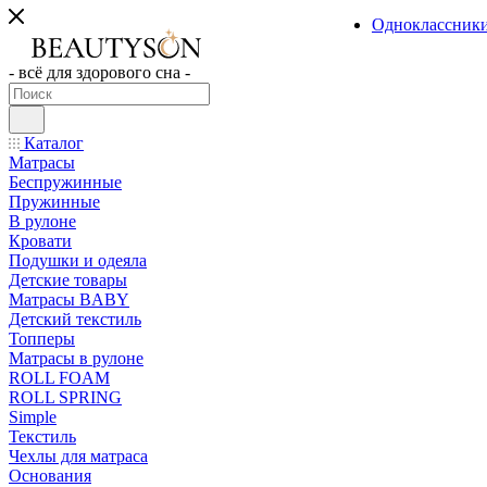
Одноклассник
- всё для здорового сна -
Каталог
Матрасы
Беспружинные
Пружинные
В рулоне
Кровати
Подушки и одеяла
Детские товары
Матрасы BABY
Детский текстиль
Топперы
Матрасы в рулоне
ROLL FOAM
ROLL SPRING
Simple
Текстиль
Чехлы для матраса
Основания