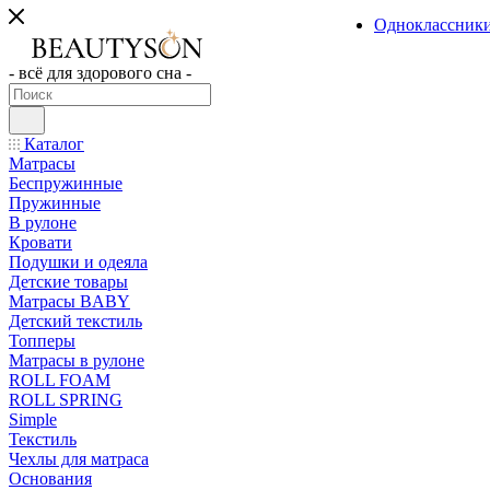
Одноклассник
- всё для здорового сна -
Каталог
Матрасы
Беспружинные
Пружинные
В рулоне
Кровати
Подушки и одеяла
Детские товары
Матрасы BABY
Детский текстиль
Топперы
Матрасы в рулоне
ROLL FOAM
ROLL SPRING
Simple
Текстиль
Чехлы для матраса
Основания