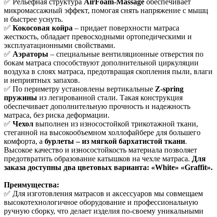
✅ Рельефная структура
AirFoam-Massage
обеспечивает
микромассажный эффект, помогая снять напряжение с мышц
и быстрее уснуть.
✅
Кокосовая койра
– придает поверхности матраса
жесткость, обладает превосходными ортопедическими и
эксплуатационными свойствами.
✅
Аэраторы
– специальные вентиляционные отверстия по
бокам матраса способствуют дополнительной циркуляции
воздуха в слоях матраса, предотвращая скопления пыли, влаги
и неприятных запахов.
✅ По периметру установлены вертикальные
Z-spring
пружины
из легированной стали. Такая конструкция
обеспечивает дополнительную прочность и надежность
матраса, без риска деформации.
✅
Чехол
выполнен из износостойкой трикотажной ткани,
стеганной на высокообъемном холлофайбере для большего
комфорта, а
бурлеты – из мягкой бархатистой ткани
.
Высокое качество и износостойкость материала позволяет
предотвратить образование катышков на чехле матраса.
Для
заказа доступны два цветовых варианта: «White» «Graffit».
Преимущества:
✅ Для изготовления матрасов и аксессуаров мы совмещаем
высокотехнологичное оборудование и профессиональную
ручную сборку, что делает изделия по-своему уникальными