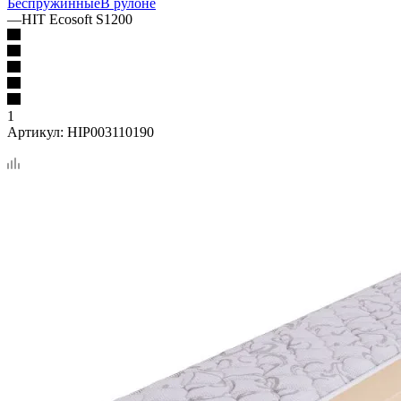
Беспружинные
В рулоне
—
HIT Ecosoft S1200
1
Артикул:
HIP003110190