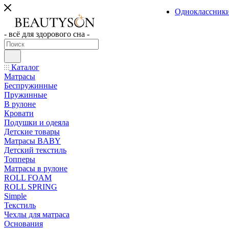
Одноклассник
- всё для здорового сна -
Каталог
Матрасы
Беспружинные
Пружинные
В рулоне
Кровати
Подушки и одеяла
Детские товары
Матрасы BABY
Детский текстиль
Топперы
Матрасы в рулоне
ROLL FOAM
ROLL SPRING
Simple
Текстиль
Чехлы для матраса
Основания