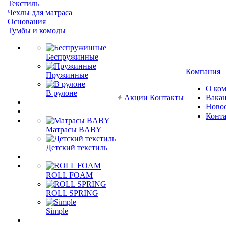
Текстиль
Чехлы для матраса
Основания
Тумбы и комоды
Беспружинные
Компания
Пружинные
О ко
В рулоне
Акции
Контакты
Вака
Ново
Конт
Матрасы BABY
Детский текстиль
ROLL FOAM
ROLL SPRING
Simple