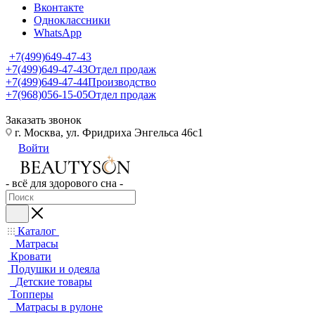
Вконтакте
Одноклассники
WhatsApp
+7(499)649-47-43
+7(499)649-47-43
Отдел продаж
+7(499)649-47-44
Производство
+7(968)056-15-05
Отдел продаж
Заказать звонок
г. Москва, ул. Фридриха Энгельса 46с1
Войти
- всё для здорового сна -
Каталог
Матрасы
Кровати
Подушки и одеяла
Детские товары
Топперы
Матрасы в рулоне