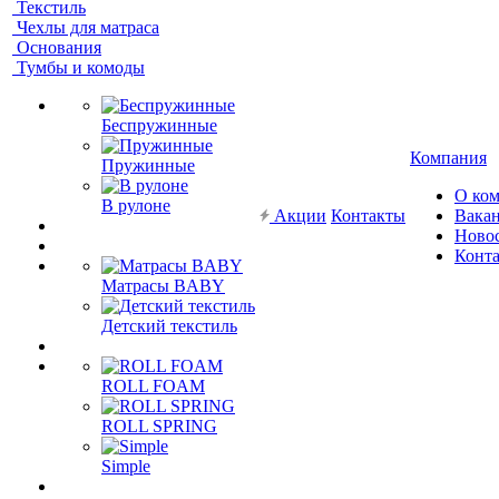
Текстиль
Чехлы для матраса
Основания
Тумбы и комоды
Беспружинные
Компания
Пружинные
О ко
В рулоне
Акции
Контакты
Вака
Ново
Конт
Матрасы BABY
Детский текстиль
ROLL FOAM
ROLL SPRING
Simple