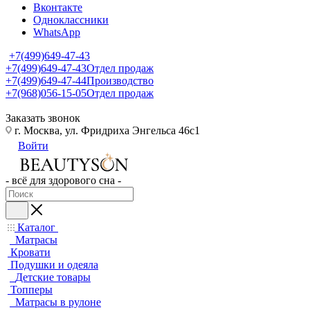
Вконтакте
Одноклассники
WhatsApp
+7(499)649-47-43
+7(499)649-47-43
Отдел продаж
+7(499)649-47-44
Производство
+7(968)056-15-05
Отдел продаж
Заказать звонок
г. Москва, ул. Фридриха Энгельса 46с1
Войти
- всё для здорового сна -
Каталог
Матрасы
Кровати
Подушки и одеяла
Детские товары
Топперы
Матрасы в рулоне