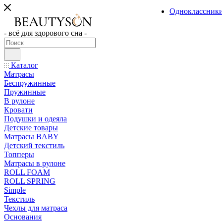
Одноклассник
- всё для здорового сна -
Каталог
Матрасы
Беспружинные
Пружинные
В рулоне
Кровати
Подушки и одеяла
Детские товары
Матрасы BABY
Детский текстиль
Топперы
Матрасы в рулоне
ROLL FOAM
ROLL SPRING
Simple
Текстиль
Чехлы для матраса
Основания