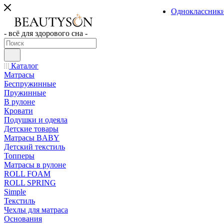
Одноклассник
- всё для здорового сна -
Каталог
Матрасы
Беспружинные
Пружинные
В рулоне
Кровати
Подушки и одеяла
Детские товары
Матрасы BABY
Детский текстиль
Топперы
Матрасы в рулоне
ROLL FOAM
ROLL SPRING
Simple
Текстиль
Чехлы для матраса
Основания