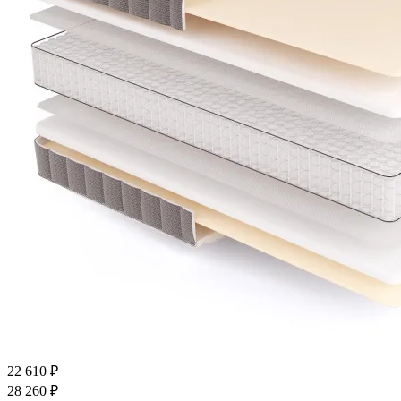
22 610
₽
28 260
₽