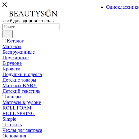
Одноклассник
- всё для здорового сна -
Каталог
Матрасы
Беспружинные
Пружинные
В рулоне
Кровати
Подушки и одеяла
Детские товары
Матрасы BABY
Детский текстиль
Топперы
Матрасы в рулоне
ROLL FOAM
ROLL SPRING
Simple
Текстиль
Чехлы для матраса
Основания