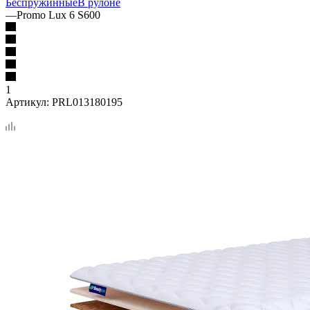
Беспружинные
В рулоне
—
Promo Lux 6 S600
1
Артикул:
PRL013180195