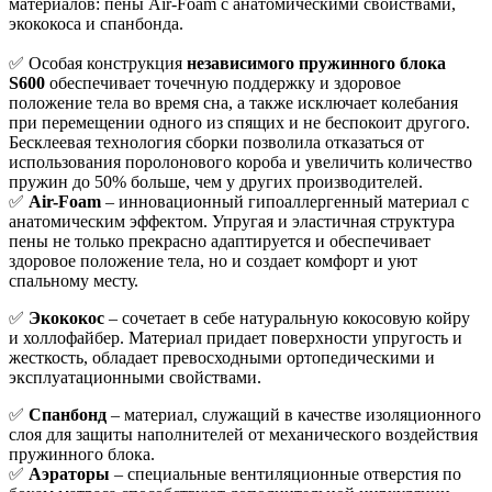
материалов: пены Air-Foam с анатомическими свойствами,
экококоса и спанбонда.
✅ Особая конструкция
независимого пружинного блока
S600
обеспечивает точечную поддержку и здоровое
положение тела во время сна, а также исключает колебания
при перемещении одного из спящих и не беспокоит другого.
Бесклеевая технология сборки позволила отказаться от
использования поролонового короба и увеличить количество
пружин до 50% больше, чем у других производителей.
✅
Air-Foam
– инновационный гипоаллергенный материал с
анатомическим эффектом. Упругая и эластичная структура
пены не только прекрасно адаптируется и обеспечивает
здоровое положение тела, но и создает комфорт и уют
спальному месту.
✅
Экококос
– сочетает в себе натуральную кокосовую койру
и холлофайбер. Материал придает поверхности упругость и
жесткость, обладает превосходными ортопедическими и
эксплуатационными свойствами.
✅
Спанбонд
– материал, служащий в качестве изоляционного
слоя для защиты наполнителей от механического воздействия
пружинного блока.
✅
Аэраторы
– специальные вентиляционные отверстия по