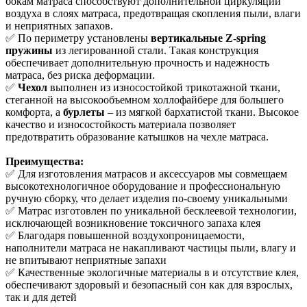
бокам матраса способствуют дополнительной циркуляции
воздуха в слоях матраса, предотвращая скопления пыли, влаги
и неприятных запахов.
✅ По периметру установлены
вертикальные Z-spring
пружины
из легированной стали. Такая конструкция
обеспечивает дополнительную прочность и надежность
матраса, без риска деформации.
✅
Чехол
выполнен из износостойкой трикотажной ткани,
стеганной на высокообъемном холлофайбере для большего
комфорта, а
бурлеты
– из мягкой бархатистой ткани. Высокое
качество и износостойкость материала позволяет
предотвратить образование катышков на чехле матраса.
Преимущества:
✅ Для изготовления матрасов и аксессуаров мы совмещаем
высокотехнологичное оборудование и профессиональную
ручную сборку, что делает изделия по-своему уникальными
✅ Матрас изготовлен по уникальной бесклеевой технологии,
исключающей возникновение токсичного запаха клея
✅ Благодаря повышенной воздухопроницаемости,
наполнители матраса не накапливают частицы пыли, влагу и
не впитывают неприятные запахи
✅ Качественные экологичные материалы в и отсутствие клея,
обеспечивают здоровый и безопасный сон как для взрослых,
так и для детей