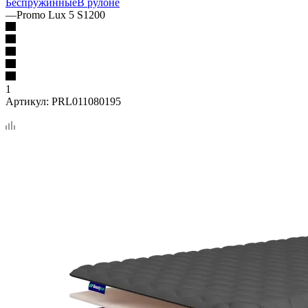
Беспружинные
В рулоне
—
Promo Lux 5 S1200
1
Артикул:
PRL011080195