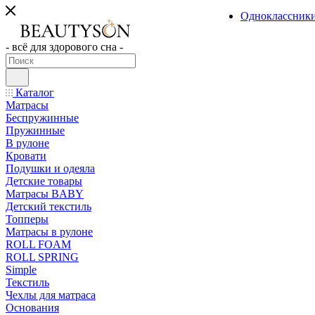
Одноклассник
- всё для здорового сна -
Каталог
Матрасы
Беспружинные
Пружинные
В рулоне
Кровати
Подушки и одеяла
Детские товары
Матрасы BABY
Детский текстиль
Топперы
Матрасы в рулоне
ROLL FOAM
ROLL SPRING
Simple
Текстиль
Чехлы для матраса
Основания