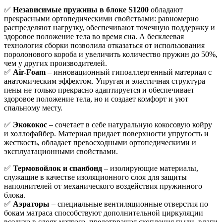
✅
Независимые пружины в блоке S1200
обладают
прекрасными ортопедическими свойствами: равномерно
распределяют нагрузку, обеспечивают точечную поддержку и
здоровое положение тела во время сна. А бесклеевая
технология сборки позволила отказаться от использования
поролонового короба и увеличить количество пружин до 50%,
чем у других производителей.
✅
Air-Foam
– инновационный гипоаллергенный материал с
анатомическим эффектом. Упругая и эластичная структура
пены не только прекрасно адаптируется и обеспечивает
здоровое положение тела, но и создает комфорт и уют
спальному месту.
✅
Экококос
– сочетает в себе натуральную кокосовую койру
и холлофайбер. Материал придает поверхности упругость и
жесткость, обладает превосходными ортопедическими и
эксплуатационными свойствами.
✅
Термовойлок и спанбонд
– изолирующие материалы,
служащие в качестве изоляционного слоя для защиты
наполнителей от механического воздействия пружинного
блока.
✅
Аэраторы
– специальные вентиляционные отверстия по
бокам матраса способствуют дополнительной циркуляции
воздуха в слоях матраса, предотвращая скопления пыли, влаги