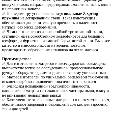
воздуха в слоях матраса, предотвращая скопления пыли, влаги
и неприятных запахов.
✅ По периметру установлены
вертикальные Z-spring
пружины
из легированной стали. Такая конструкция
обеспечивает дополнительную прочность и надежность
матраса, без риска деформации.
✅
Чехол
выполнен из износостойкой трикотажной ткани,
стеганной на высокообъемном холлофайбере для большего
комфорта, а
бурлеты
– из мягкой бархатистой ткани. Высокое
качество и износостойкость материала позволяет
предотвратить образование катышков на чехле матраса.
Преимущества:
✅ Для изготовления матрасов и аксессуаров мы совмещаем
высокотехнологичное оборудование и профессиональную
ручную сборку, что делает изделия по-своему уникальными
✅ Матрас изготовлен по уникальной бесклеевой технологии,
исключающей возникновение токсичного запаха клея
✅ Благодаря повышенной воздухопроницаемости,
наполнители матраса не накапливают частицы пыли, влагу и
не впитывают неприятные запахи
✅ Качественные экологичные материалы в и отсутствие клея,
обеспечивают здоровый и безопасный сон как для взрослых,
так и для детей