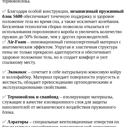
термовойлока.
✅ Благодаря особой конструкции,
независимый пружинный
блок S600
обеспечивает точечную поддержку и здоровое
положение тела во время сна, а также исключает колебания.
Бесклеевая технология сборки позволила отказаться от
использования поролонового короба и увеличить количество
пружин до 50% больше, чем у других производителей.
✅
Air-Foam
– инновационный гипоаллергенный материал с
анатомическим эффектом. Упругая и эластичная структура
пены не только прекрасно адаптируется и обеспечивает
здоровое положение тела, но и создает комфорт и уют
спальному месту.
✅
Экококос
– сочетает в себе натуральную кокосовую койру
и холлофайбер. Материал придает поверхности упругость и
жесткость, обладает превосходными ортопедическими и
эксплуатационными свойствами.
✅
Термовойлок и спанбонд
– изолирующие материалы,
служащие в качестве изоляционного слоя для защиты
наполнителей от механического воздействия пружинного
блока.
✅
Аэраторы
– специальные вентиляционные отверстия по
бокам матраса способствуют дополнительной циркуляции