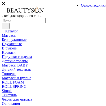
Одноклассник
- всё для здорового сна -
Каталог
Матрасы
Беспружинные
Пружинные
В рулоне
Кровати
Подушки и одеяла
Детские товары
Матрасы BABY
Детский текстиль
Топперы
Матрасы в рулоне
ROLL FOAM
ROLL SPRING
Simple
Текстиль
Чехлы для матраса
Основания